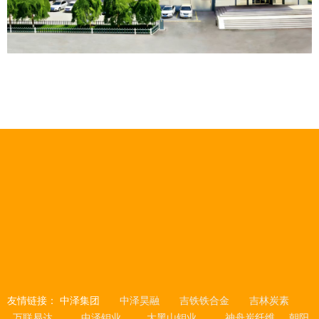
友情链接：
中泽集团
中泽昊融
吉铁铁合金
吉林炭素
万联易达
中泽钼业
大黑山钼业
神舟炭纤维
朝阳