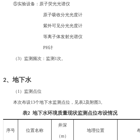
⑤实验设备：原子荧光光谱仪
原子吸收分光光度计
紫外可见分光光度计
等离子体发射光谱仪
PH计
（3）监测频次：监测1次。
2
、地下水
（1）监测点位
本次布设13个地下水监测点位，见表2及附图3。
表
2
地
下
水环境质量现状监测
点位
布设情况
井深
序号
位置名称
地理位置
（m）