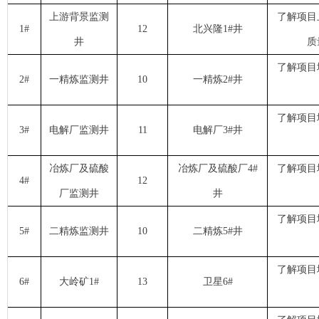
上游背景监测
了解项目
1#
12
北兴隆1#井
井
质
了解项目
2#
一精炼监测井
10
一精炼2#井
了解项目
3#
电解厂监测井
11
电解厂3#井
冶炼厂及硫酸
冶炼厂及硫酸厂4#
了解项目
4#
12
厂监测井
井
了解项目
5#
二精炼监测井
10
二精炼5#井
了解项目
6#
大岭矿1#
13
卫星6#