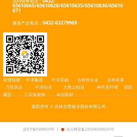
0432-
国内销售电话：
65610665/65610628/65610635
/65610836/65610
671
0432-63279969
羰基产品电话：
友情链接：
中泽集团
中泽昊融
吉铁铁合金
吉林炭素
万联易达
中泽钼业
大黑山钼业
神舟炭纤维
朝阳
重型
三耳兔服饰
卓创新材
版权所有 ©
吉林吉恩镍业股份有限公司
吉ICP备05000619号
吉公网安备22028402000105号