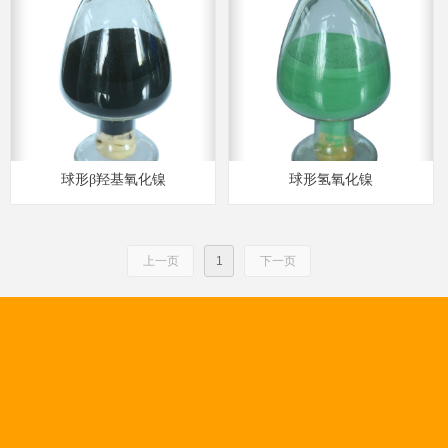
球形β羟基氧化镍
球形氢氧化镍
上一页
1
下一页