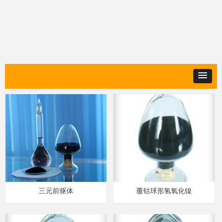
三元前驱体
覆钴球形氢氧化镍